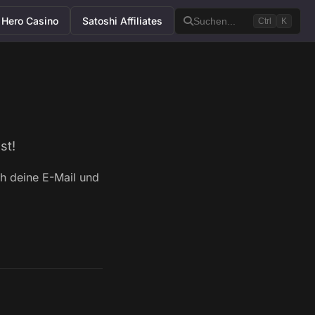
 Hero Casino
Satoshi Affiliates
Suchen...
Ctrl
K
st!
ch deine E-Mail und