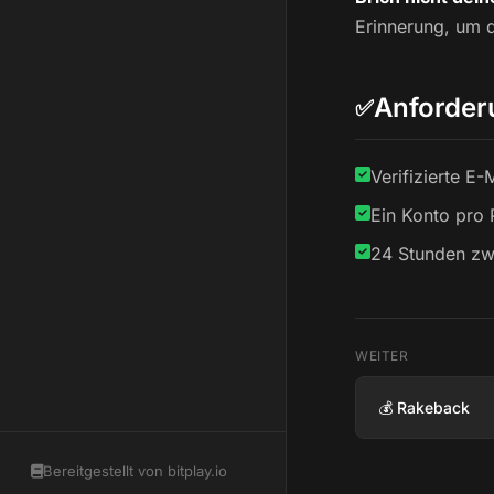
Erinnerung, um 
Anforder
✅
Verifizierte E-
Ein Konto pro 
24 Stunden zw
WEITER
💰 Rakeback
Bereitgestellt von bitplay.io