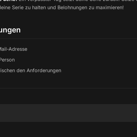
deine Serie zu halten und Belohnungen zu maximieren!
ungen
Mail-Adresse
Person
ischen den Anforderungen