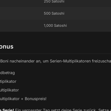
250 Satoshi
500 Satoshi
1,000 Satoshi
Bonus
 Boni nacheinander an, um Serien-Multiplikatoren freizuscha
dbetrag
iplikator
tiplikator
ltiplikator + Bonuspreis!
e Serie!
Ein verpasster Tag setzt deine Serie zurück. Setze 