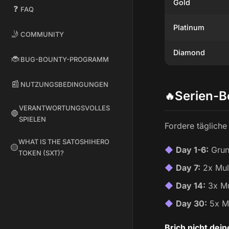
Gold
❓
FAQ
Platinum
🤳
COMMUNITY
Diamond
🐞
BUG-BOUNTY-PROGRAMM
📰
NUTZUNGSBEDINGUNGEN
Serien-
🔥
VERANTWORTUNGSVOLLES
🛑
SPIELEN
Fordere tägliche
WHAT IS THE SATOSHIHERO
🟡
Day 1-6:
Grun
TOKEN (SXT)?
Day 7:
2x Mult
Day 14:
3x Mul
Day 30:
5x Mu
Brich nicht dein