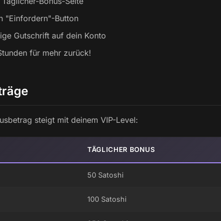
 Täglicher-Bonus-Seite
n "Einfordern"-Button
tige Gutschrift auf dein Konto
tunden für mehr zurück!
träge
usbetrag steigt mit deinem VIP-Level:
TÄGLICHER BONUS
50 Satoshi
100 Satoshi