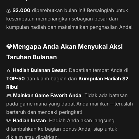
💰
$2.000
diperebutkan bulan ini! Bersainglah untuk
kesempatan memenangkan sebagian besar dari
kumpulan hadiah dan maksimalkan penghasilan Anda!
💎
Mengapa Anda Akan Menyukai Aksi
Taruhan Bulanan
🔥
Hadiah Bulanan Besar
: Dapatkan tempat Anda di
TOP-50
dan klaim bagian dari
Kumpulan Hadiah $2
Ribu
!
🎮
Mainkan Game Favorit Anda
: Tidak ada batasan
pada game mana yang dapat Anda mainkan—teruslah
bertaruh dan mendaki peringkat!
💸
Hadiah Instan
: Hadiah Anda akan langsung
ditambahkan ke bagian bonus Anda, siap untuk
diklaim atau dicairkan!