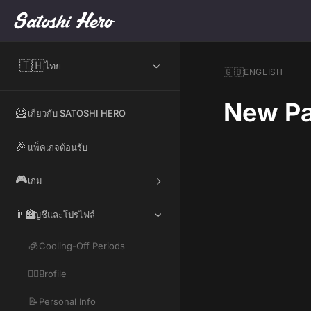
🇹🇭
ไทย
🇬🇧
ENGLISH
New P
🦸
เกี่ยวกับ SATOSHI HERO
🎉
แพ็คเกจต้อนรับ
🎮
เกม
👨‍🏫
บัญชีและโปรไฟล์
🧊
Cooling-Off Periods
🙎🏻‍♂️
Profile
📝
Personal Info