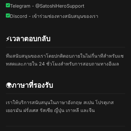
Telegram - @SatoshiHeroSupport
Discord - เข้าร่วมช่องทางสนับสนุนของเรา
เวลาตอบกลับ
⚡
ทีมสนับสนุนของเราโดยปกติตอบภายในไม่กี่นาทีสำหรับแช
ทสดและภายใน 24 ชั่วโมงสำหรับการสอบถามทางอีเมล
ภาษาที่รองรับ
🌍
เราให้บริการสนับสนุนในภาษาอังกฤษ สเปน โปรตุเกส
เยอรมัน ฝรั่งเศส รัสเซีย ญี่ปุ่น เกาหลี และจีน