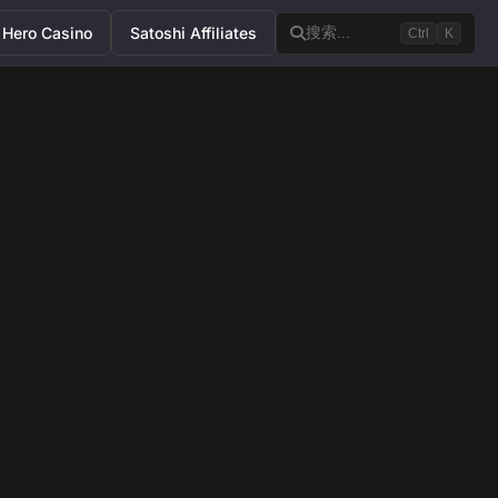
搜索...
 Hero Casino
Satoshi Affiliates
Ctrl
K