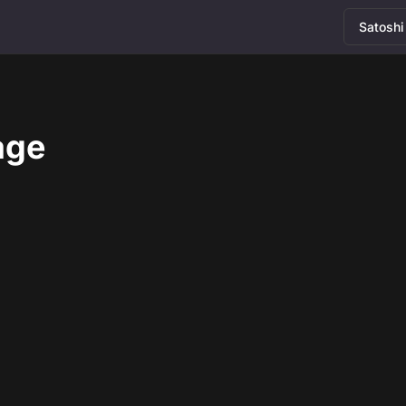
Satoshi
age