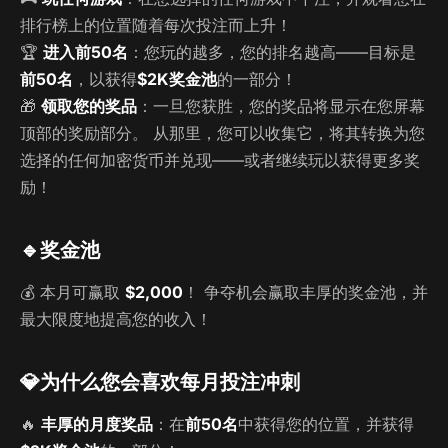
排行榜上的位置随着每次投注而上升！
🏆
进入前50名
：您玩的越多，您的排名越高——目标是
前50名
，以获得
$2K奖金池
的一部分！
🎁
领取您的奖品
：一旦您获胜，您的奖品将显示在您屏幕
顶部的奖励部分。 从那里，您可以收集它，将其转换为您
选择的任何加密货币并兑现——或者继续玩以获得更多奖
励！
🔹
奖金池
💰 本月可赢取
$2,000
！ 争夺机会赢取丰厚的奖金池，并
最大限度地提高您的收入！
💎
为什么您会喜欢每月投注冲刺
🔥
丰厚的月度奖品
：在
前50名
中获得您的位置，并获得